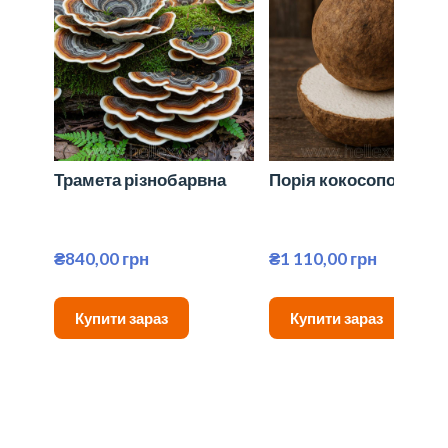
Трамета різнобарвна
Порія кокосоподібна
₴840,00 грн
₴1 110,00 грн
Купити зараз
Купити зараз