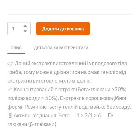
Додати до кошика
ОПИС
ДЕТАЛІ ТА ХАРАКТЕРИСТИКИ
👉 Даний екстракт виготовлений із плодового тіла
гриба, тому може відрізнятися на смак та колір від
екстрактів виготовлених із міцелію.
📈 Концентрований екстракт (Бета-глюкани >30%;
полісахариди ≈ 50%). Екстракт в порошкоподібної
формі. Розчиняється у теплій воді майже без осаду.
🧬 Активні з’єднання: Бета ― 1 > 3/1 > 6 ― D-
глюкани (β-глюкани)