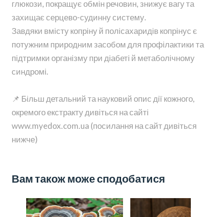
глюкози, покращує обмін речовин, знижує вагу та
захищає серцево-судинну систему.
Завдяки вмісту копріну й полісахаридів копрінус є
потужним природним засобом для профілактики та
підтримки організму при діабеті й метаболічному
синдромі.
📌 Більш детальний та науковий опис дії кожного,
окремого екстракту дивіться на сайті
www.myedox.com.ua (посилання на сайт дивіться
нижче)
Вам також може сподобатися