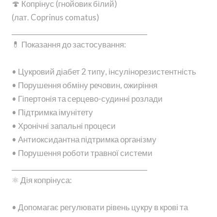
🍄 Копрінус (гнойовик білий)
(лат. Coprinus comatus)
________________________________________
💊 Показання до застосування:
• Цукровий діабет 2 типу, інсулінорезистентність
• Порушення обміну речовин, ожиріння
• Гіпертонія та серцево-судинні розлади
• Підтримка імунітету
• Хронічні запальні процеси
• Антиоксидантна підтримка організму
• Порушення роботи травної системи
________________________________________
⚛️ Дія копрінуса:
• Допомагає регулювати рівень цукру в крові та