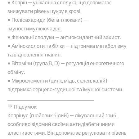
• Копрін — унікальна сполука, що допомагає
знижувати рівень цукру в крові.
• Полісахариди (бета-глюкани) —
імуностимулююча дія.
• Фенольні сполуки — антиоксидантний захист.
• Амінокислоти та білки — підтримка метаболізму
та відновлення тканин.
• Вітаміни (група B, D) — регуляція енергетичного
обміну.
• Мікроелементи (цинк, мідь, селен, калій) —
підтримка серцево-судинної та імунної системи.
________________________________________
💚 Підсумок:
Копрінус (гнойовик білий) — лікувальний гриб,
особливо відомий своїми антидіабетичними
властивостями. Він допомагає регулювати рівень