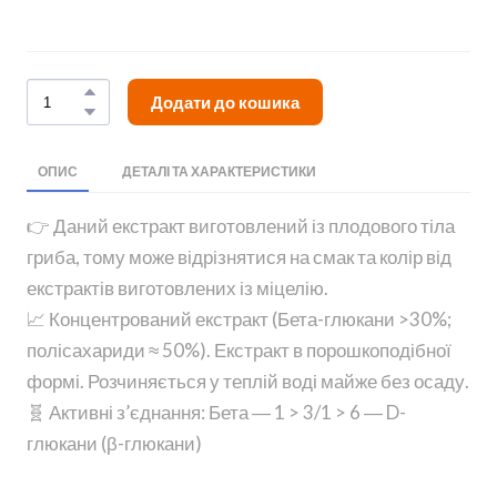
Додати до кошика
ОПИС
ДЕТАЛІ ТА ХАРАКТЕРИСТИКИ
👉 Даний екстракт виготовлений із плодового тіла
гриба, тому може відрізнятися на смак та колір від
екстрактів виготовлених із міцелію.
📈 Концентрований екстракт (Бета-глюкани >30%;
полісахариди ≈ 50%). Екстракт в порошкоподібної
формі. Розчиняється у теплій воді майже без осаду.
🧬 Активні з’єднання: Бета ― 1 > 3/1 > 6 ― D-
глюкани (β-глюкани)