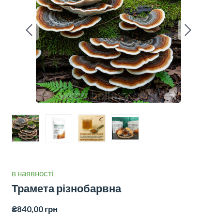
в наявності
Трамета різнобарвна
₴840,00 грн