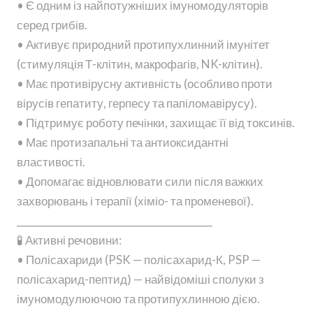
• Є одним із найпотужніших імуномодуляторів
серед грибів.
• Активує природний протипухлинний імунітет
(стимуляція Т-клітин, макрофагів, NK-клітин).
• Має противірусну активність (особливо проти
вірусів гепатиту, герпесу та папіломавірусу).
• Підтримує роботу печінки, захищає її від токсинів.
• Має протизапальні та антиоксидантні
властивості.
• Допомагає відновлювати сили після важких
захворювань і терапії (хіміо- та променевої).
________________________________________
🧪 Активні речовини:
• Полісахариди (PSK — полісахарид-К, PSP —
полісахарид-пептид) — найвідоміші сполуки з
імуномодулюючою та протипухлинною дією.