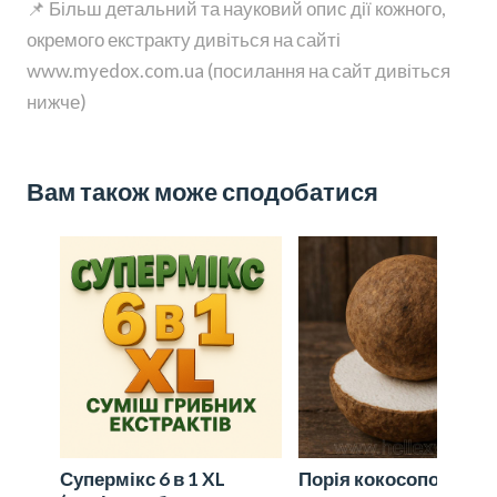
📌 Більш детальний та науковий опис дії кожного,
окремого екстракту дивіться на сайті
www.myedox.com.ua (посилання на сайт дивіться
нижче)
Вам також може сподобатися
Супермікс 6 в 1 XL
Порія кокосоподібна