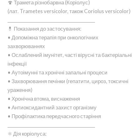
🍄 Трамета різнобарвна (Коріолус)
(лат. Trametes versicolor, також Coriolus versicolor)
________________________________________
💊 Показання до застосування:
• Допоміжна терапія при онкологічних
захворюваннях
• Ослаблений імунітет, часті вірусні та бактеріальні
інфекції
• Аутоімунні та хронічні запальні процеси
• Захворювання печінки (гепатити, цироз, токсичні
ураження)
• Хронічна втома, виснаження
• Антиоксидантний захист організму
• Профілактика передчасного старіння
________________________________________
⚛️ Дія коріолуса: