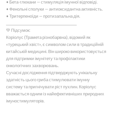
• Бета-глюкани — стимуляція імунної відповіді.
• Фенольні сполуки — антиоксидантна активність.
• Тритерпеноїди — протизапальна дія.
________________________________________
💚 Підсумок:
Коріолус (Трамета різнобарвна), відомий як
«турецький хвіст», є символом сили в традиційній
китайській медицині. Він широко використовується
для підтримки імунітету та профілактики
онкологічних захворювань.
Сучасні дослідження підтверджують унікальну
здатність цього гриба стимулювати імунну
систему та пригнічувати ріст пухлин. Коріолус
вважається одним із найефективніших природних
імуностимуляторів.