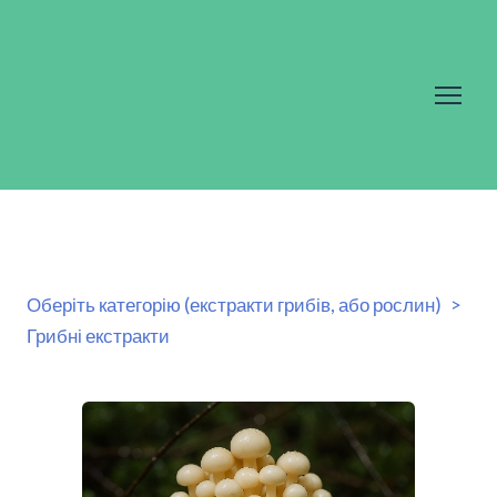
Оберіть категорію (екстракти грибів, або рослин)
Грибні екстракти