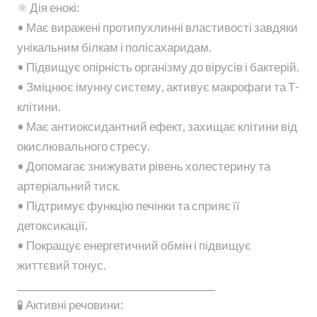
⚛️ Дія енокі:
• Має виражені протипухлинні властивості завдяки
унікальним білкам і полісахаридам.
• Підвищує опірність організму до вірусів і бактерій.
• Зміцнює імунну систему, активує макрофаги та Т-
клітини.
• Має антиоксидантний ефект, захищає клітини від
окислювального стресу.
• Допомагає знижувати рівень холестерину та
артеріальний тиск.
• Підтримує функцію печінки та сприяє її
детоксикації.
• Покращує енергетичний обмін і підвищує
життєвий тонус.
________________________________________
🧪 Активні речовини: