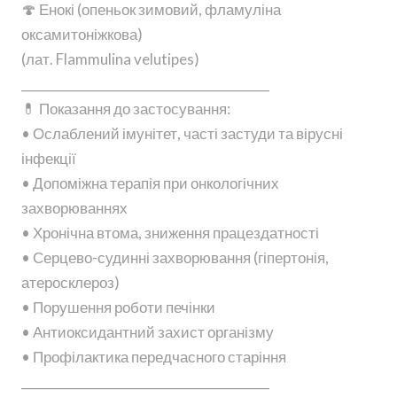
🍄 Енокі (опеньок зимовий, фламуліна
оксамитоніжкова)
(лат. Flammulina velutipes)
________________________________________
💊 Показання до застосування:
• Ослаблений імунітет, часті застуди та вірусні
інфекції
• Допоміжна терапія при онкологічних
захворюваннях
• Хронічна втома, зниження працездатності
• Серцево-судинні захворювання (гіпертонія,
атеросклероз)
• Порушення роботи печінки
• Антиоксидантний захист організму
• Профілактика передчасного старіння
________________________________________