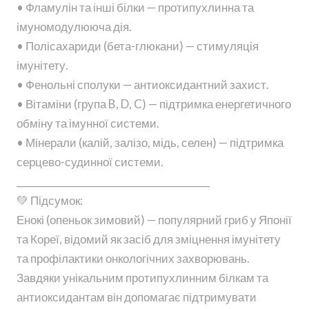
• Фламулін та інші білки — протипухлинна та
імуномодулююча дія.
• Полісахариди (бета-глюкани) — стимуляція
імунітету.
• Фенольні сполуки — антиоксидантний захист.
• Вітаміни (група B, D, C) — підтримка енергетичного
обміну та імунної системи.
• Мінерали (калій, залізо, мідь, селен) — підтримка
серцево-судинної системи.
________________________________________
💚 Підсумок:
Енокі (опеньок зимовий) — популярний гриб у Японії
та Кореї, відомий як засіб для зміцнення імунітету
та профілактики онкологічних захворювань.
Завдяки унікальним протипухлинним білкам та
антиоксидантам він допомагає підтримувати