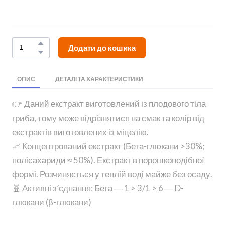
Додати до кошика
ОПИС
ДЕТАЛІ ТА ХАРАКТЕРИСТИКИ
👉 Даний екстракт виготовлений із плодового тіла
гриба, тому може відрізнятися на смак та колір від
екстрактів виготовлених із міцелію.
📈 Концентрований екстракт (Бета-глюкани >30%;
полісахариди ≈ 50%). Екстракт в порошкоподібної
формі. Розчиняється у теплій воді майже без осаду.
🧬 Активні з’єднання: Бета ― 1 > 3/1 > 6 ― D-
глюкани (β-глюкани)