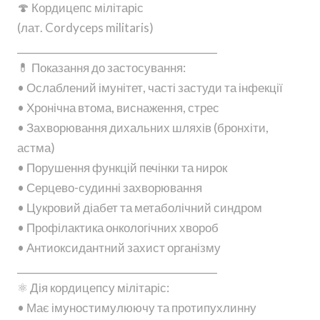
🍄 Кордицепс мілітаріс
(лат. Cordyceps militaris)
________________________________________
💊 Показання до застосування:
• Ослаблений імунітет, часті застуди та інфекції
• Хронічна втома, виснаження, стрес
• Захворювання дихальних шляхів (бронхіти,
астма)
• Порушення функцій печінки та нирок
• Серцево-судинні захворювання
• Цукровий діабет та метаболічний синдром
• Профілактика онкологічних хвороб
• Антиоксидантний захист організму
________________________________________
⚛️ Дія кордицепсу мілітаріс:
• Має імуностимулюючу та протипухлинну