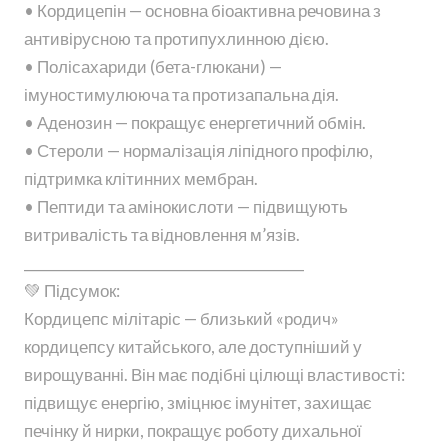
• Кордицепін — основна біоактивна речовина з
антивірусною та протипухлинною дією.
• Полісахариди (бета-глюкани) —
імуностимулююча та протизапальна дія.
• Аденозин — покращує енергетичний обмін.
• Стероли — нормалізація ліпідного профілю,
підтримка клітинних мембран.
• Пептиди та амінокислоти — підвищують
витривалість та відновлення м’язів.
________________________________________
💚 Підсумок:
Кордицепс мілітаріс — близький «родич»
кордицепсу китайського, але доступніший у
вирощуванні. Він має подібні цілющі властивості:
підвищує енергію, зміцнює імунітет, захищає
печінку й нирки, покращує роботу дихальної