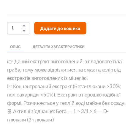
Додати до кошика
ОПИС
ДЕТАЛІ ТА ХАРАКТЕРИСТИКИ
👉 Даний екстракт виготовлений із плодового тіла
гриба, тому може відрізнятися на смак та колір від
екстрактів виготовлених із міцелію.
📈 Концентрований екстракт (Бета-глюкани >30%;
полісахариди ≈ 50%). Екстракт в порошкоподібної
формі. Розчиняється у теплій воді майже без осаду.
🧬 Активні з’єднання: Бета ― 1 > 3/1 > 6 ― D-
глюкани (β-глюкани)